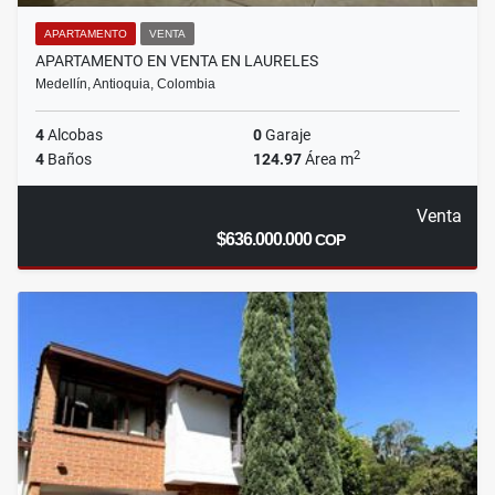
APARTAMENTO
VENTA
APARTAMENTO EN VENTA EN LAURELES
Medellín, Antioquia, Colombia
4
Alcobas
0
Garaje
2
4
Baños
124.97
Área m
Venta
$636.000.000
COP