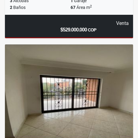
3
Alcobas
1
Garaje
2
2
Baños
67
Área m
Venta
$529.000.000
COP