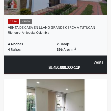
CASA
VENTA
VENTA DE CASA EN LLANO GRANDE CERCA A TUTUCAN
Rionegro, Antioquia, Colombia
4
Alcobas
2
Garaje
2
4
Baños
396
Área m
Venta
$1.450.000.000
COP