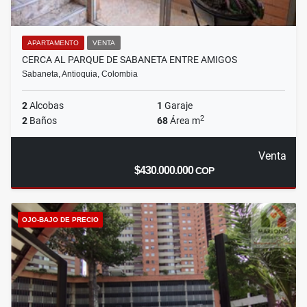
APARTAMENTO
VENTA
CERCA AL PARQUE DE SABANETA ENTRE AMIGOS
Sabaneta, Antioquia, Colombia
2
Alcobas
1
Garaje
2
2
Baños
68
Área m
Venta
$430.000.000
COP
OJO-BAJO DE PRECIO