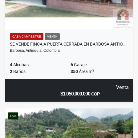
CASA CAMPESTRE
VENTA
SE VENDE FINCA A PUERTA CERRADA EN BARBOSA ANTIO…
Barbosa, Antioquia, Colombia
4
Alcobas
6
Garaje
2
2
Baños
350
Área m
Venta
$1.050.000.000
COP
Lote