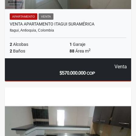
APARTAMENTO
VENTA
VENTA APARTAMENTO ITAGUI SURAMÉRICA
Itagui, Antioquia, Colombia
2
Alcobas
1
Garaje
2
2
Baños
88
Área m
Venta
$570.000.000
COP