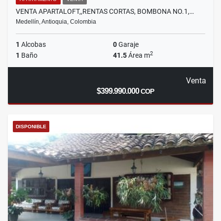
VENTA APARTALOFT,,RENTAS CORTAS, BOMBONA NO.1,…
Medellín, Antioquia, Colombia
1
Alcobas
0
Garaje
2
1
Baño
41.5
Área m
Venta
$399.990.000
COP
DISPONIBLE