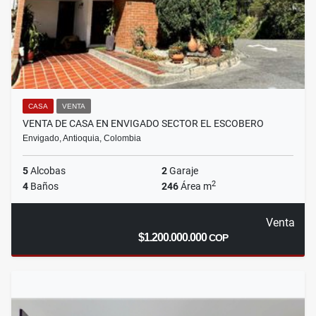
CASA
VENTA
VENTA DE CASA EN ENVIGADO SECTOR EL ESCOBERO
Envigado, Antioquia, Colombia
5
Alcobas
2
Garaje
2
4
Baños
246
Área m
Venta
$1.200.000.000
COP