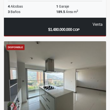
4
Alcobas
1
Garaje
2
3
Baños
189.5
Área m
Venta
$1.480.000.000
COP
DISPONIBLE