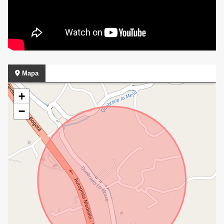
Mapa
+
−