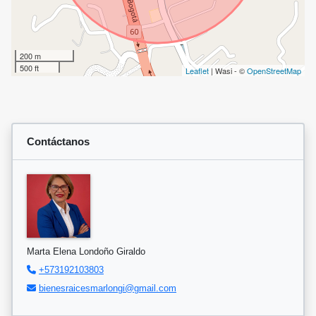
200 m
500 ft
Leaflet
| Wasi - ©
OpenStreetMap
Contáctanos
Marta Elena Londoño Giraldo
+573192103803
bienesraicesmarlongi@gmail.com