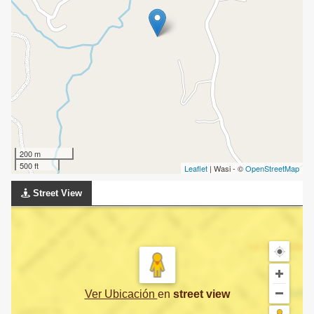
200 m
500 ft
Leaflet
| Wasi - ©
OpenStreetMap
Street View
Ver Ubicación
en
street view