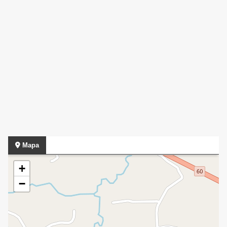
Mapa
+
−