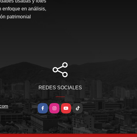
edades usadas y lotes
n enfoque en análisis,
ón patrimonial
REDES SOCIALES
.com
Facebook
Instagram
YouTube
TikTok