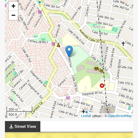
+
−
200 m
500 ft
Leaflet
| Wasi - ©
OpenStreetMap
Street View