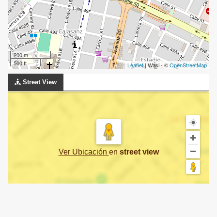
200 m
500 ft
Leaflet
| Wasi - ©
OpenStreetMap
Street View
Ver Ubicación
en
street view