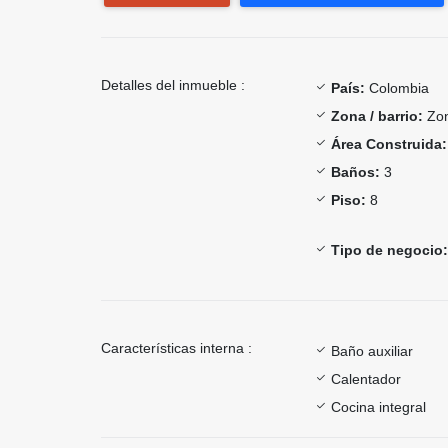
Detalles del inmueble :
País:
Colombia
Zona / barrio:
Zon
Área Construida:
Baños:
3
Piso:
8
Tipo de negocio:
Características interna :
Baño auxiliar
Calentador
Cocina integral