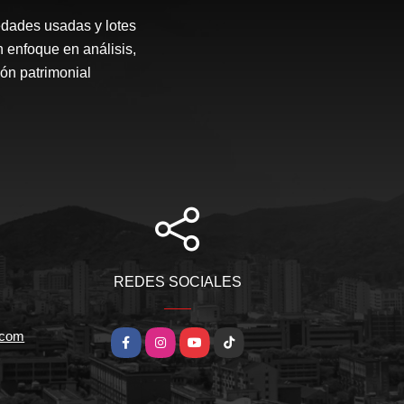
edades usadas y lotes
n enfoque en análisis,
ón patrimonial
REDES SOCIALES
.com
Facebook
Instagram
YouTube
TikTok