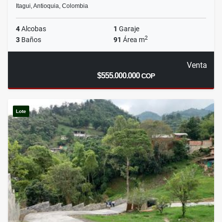
Itagui, Antioquia, Colombia
4
Alcobas
1
Garaje
2
3
Baños
91
Área m
Venta
$555.000.000
COP
Lote