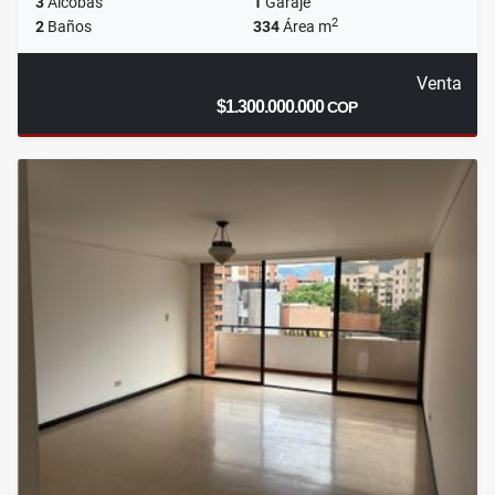
3
Alcobas
1
Garaje
2
2
Baños
334
Área m
Venta
$1.300.000.000
COP