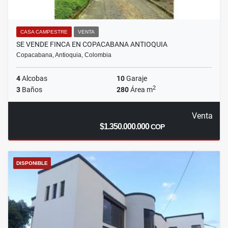
CASA CAMPESTRE
VENTA
SE VENDE FINCA EN COPACABANA ANTIOQUIA
Copacabana, Antioquia, Colombia
4
Alcobas
10
Garaje
2
3
Baños
280
Área m
Venta
$1.350.000.000
COP
DISPONIBLE