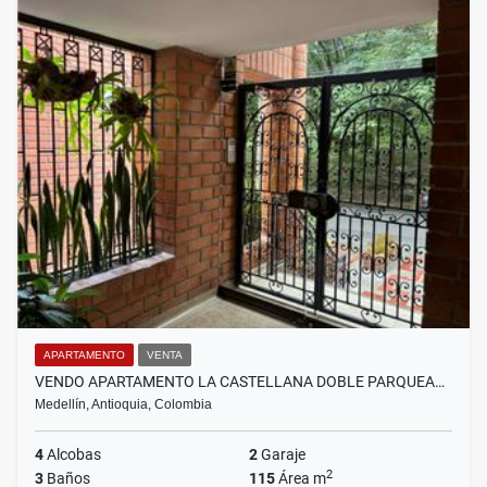
APARTAMENTO
VENTA
VENDO APARTAMENTO LA CASTELLANA DOBLE PARQUEA…
Medellín, Antioquia, Colombia
4
Alcobas
2
Garaje
2
3
Baños
115
Área m