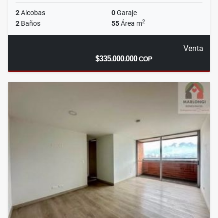
2
Alcobas
0
Garaje
2
2
Baños
55
Área m
Venta
$335.000.000
COP