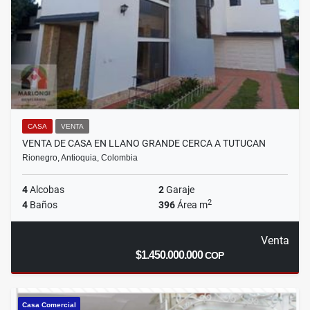
CASA
VENTA
VENTA DE CASA EN LLANO GRANDE CERCA A TUTUCAN
Rionegro, Antioquia, Colombia
4
Alcobas
2
Garaje
2
4
Baños
396
Área m
Venta
$1.450.000.000
COP
Casa Comercial