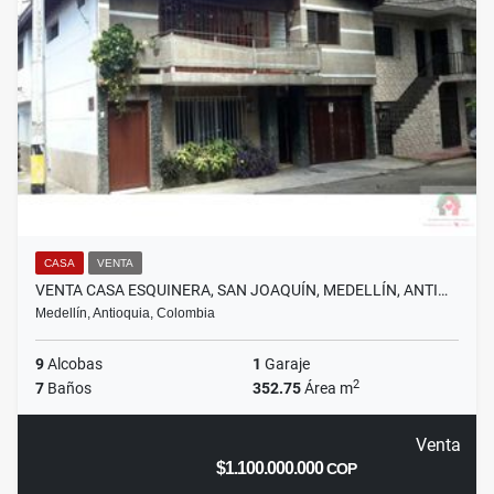
CASA
VENTA
VENTA CASA ESQUINERA, SAN JOAQUÍN, MEDELLÍN, ANTI…
Medellín, Antioquia, Colombia
9
Alcobas
1
Garaje
2
7
Baños
352.75
Área m
Venta
$1.100.000.000
COP