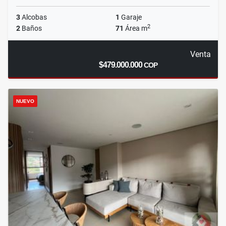
3
Alcobas
1
Garaje
2
2
Baños
71
Área m
Venta
$479.000.000
COP
NUEVO