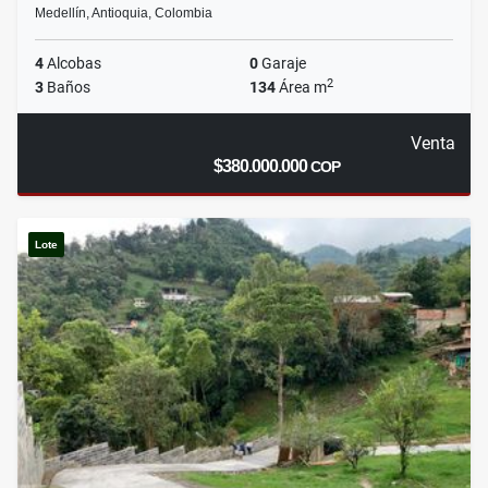
Medellín, Antioquia, Colombia
4
Alcobas
0
Garaje
2
3
Baños
134
Área m
Venta
$380.000.000
COP
Lote