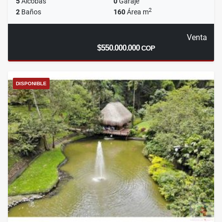
5
Alcobas
0
Garaje
2
2
Baños
160
Área m
Venta
$550.000.000
COP
DISPONIBLE