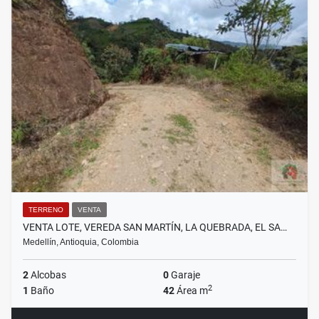
TERRENO
VENTA
VENTA LOTE, VEREDA SAN MARTÍN, LA QUEBRADA, EL SA…
Medellín, Antioquia, Colombia
2
Alcobas
0
Garaje
2
1
Baño
42
Área m