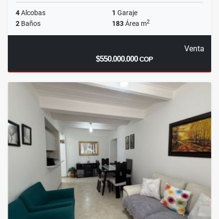
4
Alcobas
1
Garaje
2
2
Baños
183
Área m
Venta
$550.000.000
COP