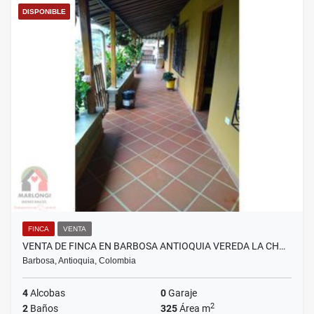
DISPONIBLE
FINCA
VENTA
VENTA DE FINCA EN BARBOSA ANTIOQUIA VEREDA LA CH…
Barbosa, Antioquia, Colombia
4
Alcobas
0
Garaje
2
2
Baños
325
Área m