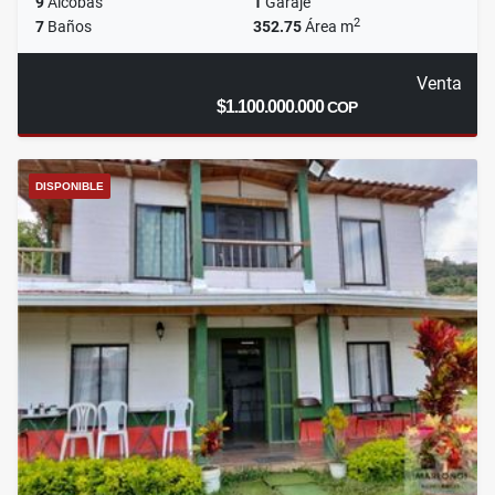
9
Alcobas
1
Garaje
2
7
Baños
352.75
Área m
Venta
$1.100.000.000
COP
DISPONIBLE