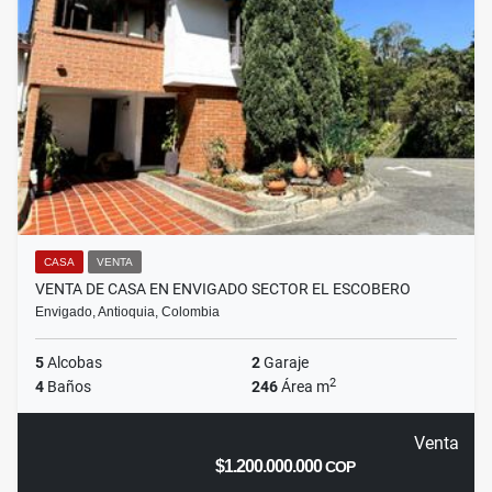
CASA
VENTA
VENTA DE CASA EN ENVIGADO SECTOR EL ESCOBERO
Envigado, Antioquia, Colombia
5
Alcobas
2
Garaje
2
4
Baños
246
Área m
Venta
$1.200.000.000
COP