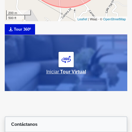
200 m
500 ft
Leaflet
| Wasi - ©
OpenStreetMap
Tour 360º
Iniciar
Tour Virtual
Contáctanos