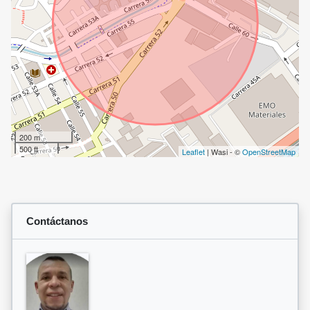
200 m
500 ft
Leaflet
| Wasi - ©
OpenStreetMap
Contáctanos