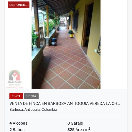
DISPONIBLE
FINCA
VENTA
VENTA DE FINCA EN BARBOSA ANTIOQUIA VEREDA LA CH…
Barbosa, Antioquia, Colombia
4
Alcobas
0
Garaje
2
2
Baños
325
Área m