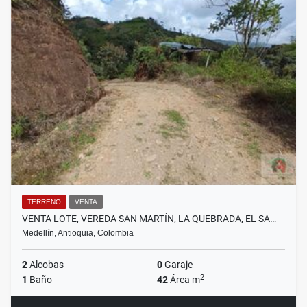
TERRENO
VENTA
VENTA LOTE, VEREDA SAN MARTÍN, LA QUEBRADA, EL SA…
Medellín, Antioquia, Colombia
2
Alcobas
0
Garaje
2
1
Baño
42
Área m