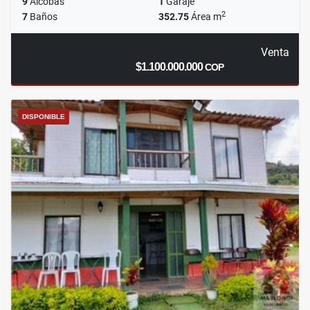
9
Alcobas
1
Garaje
2
7
Baños
352.75
Área m
Venta
$1.100.000.000
COP
DISPONIBLE