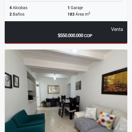
4
Alcobas
1
Garaje
2
2
Baños
183
Área m
Venta
$550.000.000
COP