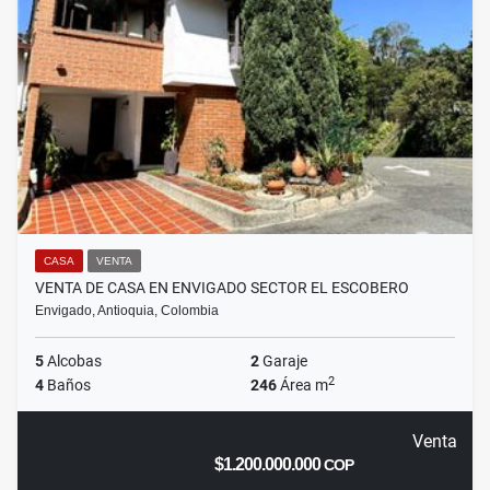
CASA
VENTA
VENTA DE CASA EN ENVIGADO SECTOR EL ESCOBERO
Envigado, Antioquia, Colombia
5
Alcobas
2
Garaje
2
4
Baños
246
Área m
Venta
$1.200.000.000
COP